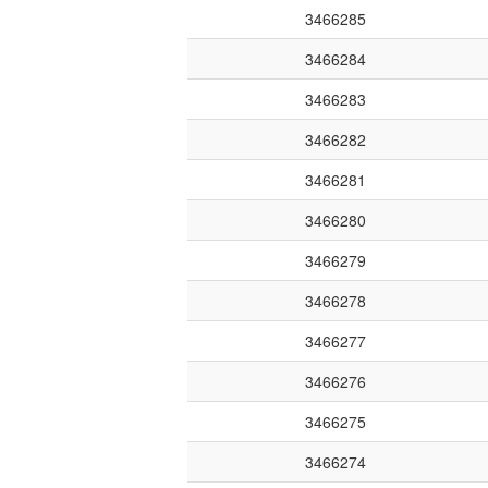
3466285
3466284
3466283
3466282
3466281
3466280
3466279
3466278
3466277
3466276
3466275
3466274