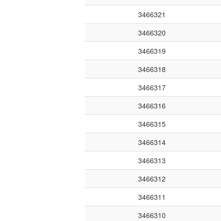
3466321
3466320
3466319
3466318
3466317
3466316
3466315
3466314
3466313
3466312
3466311
3466310