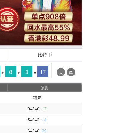
比特币
8
0
17
+
+
=
大
单
预测
结果
9+8+0=
17
5+6+3=
14
6+3+0=
09