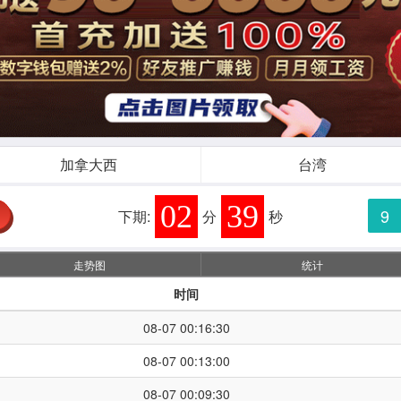
加拿大西
台湾
02
38
9
下期:
分
秒
走势图
统计
时间
08-07 00:16:30
08-07 00:13:00
08-07 00:09:30