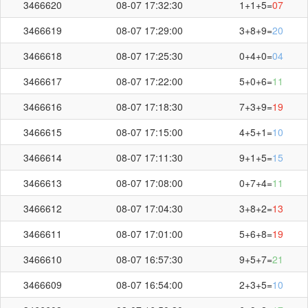
3466620
08-07 17:32:30
1+1+5=
07
3466619
08-07 17:29:00
3+8+9=
20
3466618
08-07 17:25:30
0+4+0=
04
3466617
08-07 17:22:00
5+0+6=
11
3466616
08-07 17:18:30
7+3+9=
19
3466615
08-07 17:15:00
4+5+1=
10
3466614
08-07 17:11:30
9+1+5=
15
3466613
08-07 17:08:00
0+7+4=
11
3466612
08-07 17:04:30
3+8+2=
13
3466611
08-07 17:01:00
5+6+8=
19
3466610
08-07 16:57:30
9+5+7=
21
3466609
08-07 16:54:00
2+3+5=
10