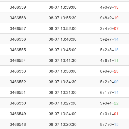
3466559
08-07 13:59:00
4+0+9=
13
3466558
08-07 13:55:30
9+8+2=
19
3466557
08-07 13:52:00
3+4+0=
07
3466556
08-07 13:48:30
5+2+7=
14
3466555
08-07 13:45:00
5+2+8=
15
3466554
08-07 13:41:30
4+6+1=
11
3466553
08-07 13:38:00
8+9+6=
23
3466552
08-07 13:34:30
5+2+2=
09
3466551
08-07 13:31:00
6+1+7=
14
3466550
08-07 13:27:30
9+9+4=
22
3466549
08-07 13:24:00
0+0+1=
01
3466548
08-07 13:20:30
8+7+0=
15