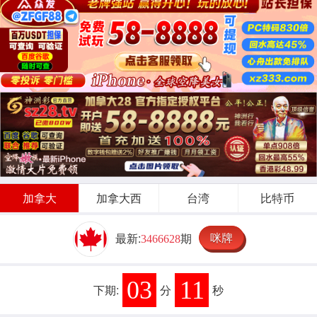
加拿大
加拿大西
台湾
比特币
咪牌
最新:
期
3466628
03
11
下期:
分
秒