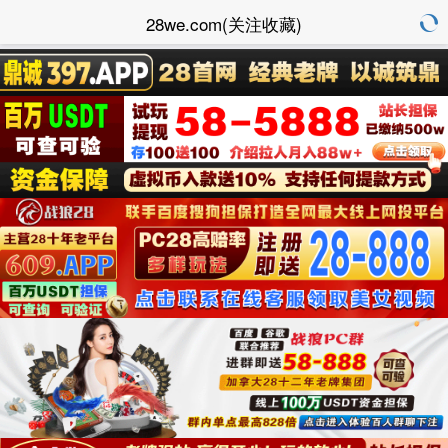
28we.com(关注收藏)