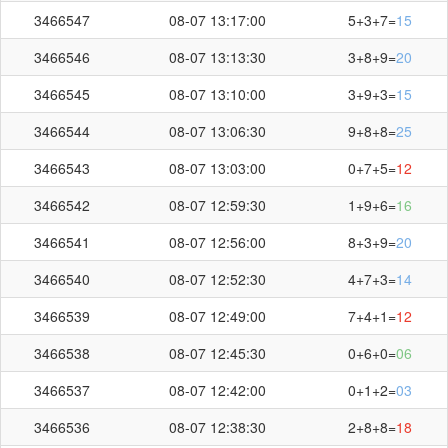
3466547
08-07 13:17:00
5+3+7=
15
3466546
08-07 13:13:30
3+8+9=
20
3466545
08-07 13:10:00
3+9+3=
15
3466544
08-07 13:06:30
9+8+8=
25
3466543
08-07 13:03:00
0+7+5=
12
3466542
08-07 12:59:30
1+9+6=
16
3466541
08-07 12:56:00
8+3+9=
20
3466540
08-07 12:52:30
4+7+3=
14
3466539
08-07 12:49:00
7+4+1=
12
3466538
08-07 12:45:30
0+6+0=
06
3466537
08-07 12:42:00
0+1+2=
03
3466536
08-07 12:38:30
2+8+8=
18