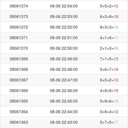
08061374
08-06 22:54:00
5+5+2=
12
08061373
08-06 22:53:00
6+3+9=
18
08061372
08-06 22:52:00
8+3+3=
14
08061371
08-06 22:51:00
4+1+6=
11
08061370
08-06 22:50:00
2+1+2=
05
08061369
08-06 22:49:00
7+1+5=
13
08061368
08-06 22:48:00
5+6+7=
18
08061367
08-06 22:47:00
6+5+2=
13
08061366
08-06 22:46:00
4+8+6=
18
08061365
08-06 22:45:00
0+9+6=
15
08061364
08-06 22:44:00
0+8+4=
12
08061363
08-06 22:43:00
5+7+5=
17