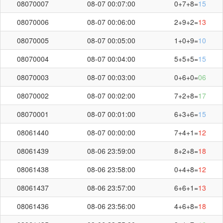
08070007
08-07 00:07:00
0+7+8=
15
08070006
08-07 00:06:00
2+9+2=
13
08070005
08-07 00:05:00
1+0+9=
10
08070004
08-07 00:04:00
5+5+5=
15
08070003
08-07 00:03:00
0+6+0=
06
08070002
08-07 00:02:00
7+2+8=
17
08070001
08-07 00:01:00
6+3+6=
15
08061440
08-07 00:00:00
7+4+1=
12
08061439
08-06 23:59:00
8+2+8=
18
08061438
08-06 23:58:00
0+4+8=
12
08061437
08-06 23:57:00
6+6+1=
13
08061436
08-06 23:56:00
4+6+8=
18