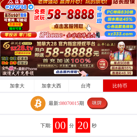
加拿大
加拿大西
台湾
比特币
咪牌
最新:
期
08070015
00
20
下期:
分
秒