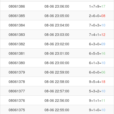
08061386
08-06 23:06:00
1+7+9=
17
08061385
08-06 23:05:00
2+6+0=
08
08061384
08-06 23:04:00
7+0+3=
10
08061383
08-06 23:03:00
7+4+1=
12
08061382
08-06 23:02:00
6+3+0=
09
08061381
08-06 23:01:00
6+5+5=
16
08061380
08-06 23:00:00
6+1+3=
10
08061379
08-06 22:59:00
6+0+0=
06
08061378
08-06 22:58:00
9+5+4=
18
08061377
08-06 22:57:00
5+3+2=
10
08061376
08-06 22:56:00
9+1+1=
11
08061375
08-06 22:55:00
9+1+0=
10