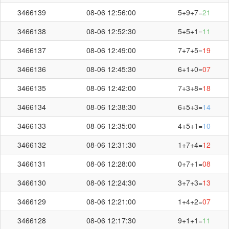
3466139
08-06 12:56:00
5+9+7=
21
3466138
08-06 12:52:30
5+5+1=
11
3466137
08-06 12:49:00
7+7+5=
19
3466136
08-06 12:45:30
6+1+0=
07
3466135
08-06 12:42:00
7+3+8=
18
3466134
08-06 12:38:30
6+5+3=
14
3466133
08-06 12:35:00
4+5+1=
10
3466132
08-06 12:31:30
1+7+4=
12
3466131
08-06 12:28:00
0+7+1=
08
3466130
08-06 12:24:30
3+7+3=
13
3466129
08-06 12:21:00
1+4+2=
07
3466128
08-06 12:17:30
9+1+1=
11