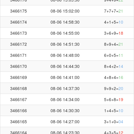
第
3466208
开奖结果
3466175
08-06 15:02:00
7+7+7=
21
3466174
08-06 14:58:30
4+1+5=
10
3466173
08-06 14:55:00
3+6+9=
18
+
+
=
3466172
08-06 14:51:30
8+9+4=
21
8
7
2
17
3466171
08-06 14:48:00
6+0+5=
11
3466170
08-06 14:44:30
8+4+2=
14
3466169
08-06 14:41:00
4+8+4=
16
3466168
08-06 14:37:30
9+9+2=
20
刷新
截止第
3466209
期开奖：
00:13
秒
3466167
08-06 14:34:00
5+6+8=
19
3466166
08-06 14:30:30
1+4+5=
10
3466165
08-06 14:27:00
3+1+0=
04
3466164
08-06 14:23:30
4+3+5=
12