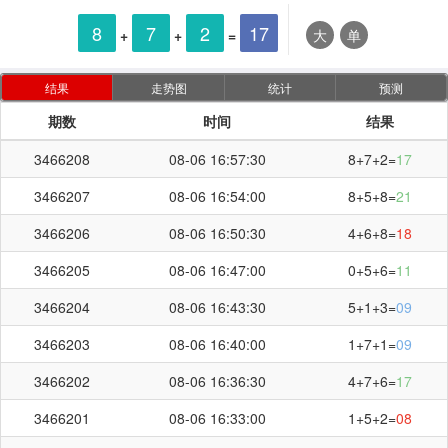
8
7
2
17
+
+
=
大
单
结果
走势图
统计
预测
期数
时间
结果
3466208
08-06 16:57:30
8+7+2=
17
3466207
08-06 16:54:00
8+5+8=
21
3466206
08-06 16:50:30
4+6+8=
18
3466205
08-06 16:47:00
0+5+6=
11
3466204
08-06 16:43:30
5+1+3=
09
3466203
08-06 16:40:00
1+7+1=
09
3466202
08-06 16:36:30
4+7+6=
17
3466201
08-06 16:33:00
1+5+2=
08